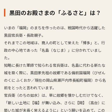
黒田のお殿さまの「ふるさと」は？
いまの「福岡」のまちを作ったのは、戦国時代から活躍した
黒田官兵衛・長政親子。
それまでこの地域は、商人の町として栄えた「博多」と、行
政の中心地であった「名島（なじま）」に分かれていまし
た。
知略に長けた軍師で知られる官兵衛は、名島に代わる新たな
城を築く際に、黒田家先祖の故郷である備前国福岡（びぜん
のくに ふくおか／現在の岡山県瀬戸内市長船町福岡）から名
前をとったと言われています。
官兵衛（のちの如水）は、単に故郷を懐かしむだけでなく、
「新しい土地に【福】が舞い込み、さらに【岡】（高台）に
築いた城が末長く栄えるように」という願いを込めて、この