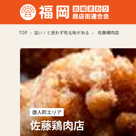
TOP
›
旨い！と思わず唸る味がある
›
佐藤鶏肉店
唐人町エリア
佐藤鶏肉店